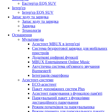
Екстер'єр EQS SUV
Інтер'єр
Інтер'єр EQS SUV
Запас ходу та зарядка
Запас ходу та зарядка
Зарядка
Технологія
Оснащення
Мультимедіа
Асистент MBUX в інтер'єрі
Система бездротової зарядки для мобільних
пристроїв
Додаткові цифрові функції
MBUX Entertainment Online Music
Акустична система об'ємного звучання
Burmester®
Інтеграція смартфона
Асистент-системи
ECO-асистент
Пакет допоміжних систем Plus
Асистент паркування з функцією пам'яті
Паркувальний пакет з функціями
дистанційного паркування
Режим початківця та паркувальника
Режим причепа для паркувального пакету