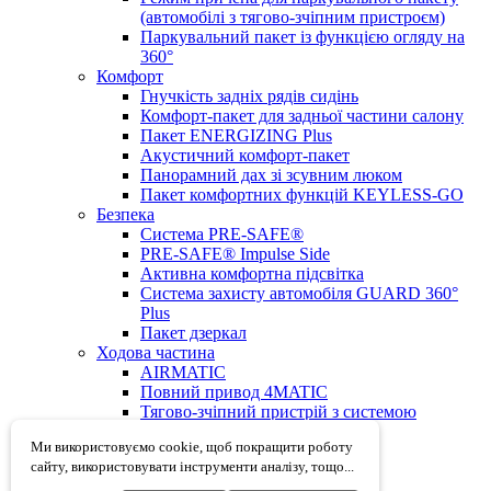
(автомобілі з тягово-зчіпним пристроєм)
Паркувальний пакет із функцією огляду на
360°
Комфорт
Гнучкість задніх рядів сидінь
Комфорт-пакет для задньої частини салону
Пакет ENERGIZING Plus
Акустичний комфорт-пакет
Панорамний дах зі зсувним люком
Пакет комфортних функцій KEYLESS-GO
Безпека
Система PRE-SAFE®
PRE-SAFE® Impulse Side
Активна комфортна підсвітка
Система захисту автомобіля GUARD 360°
Plus
Пакет дзеркал
Ходова частина
AIRMATIC
Повний привод 4MATIC
Тягово-зчіпний пристрій з системою
стабілізації причепа ESP®
Ми використовуємо cookie, щоб покращити роботу
сайту, використовувати інструменти аналізу, тощо...
Карта сайту
Cookies