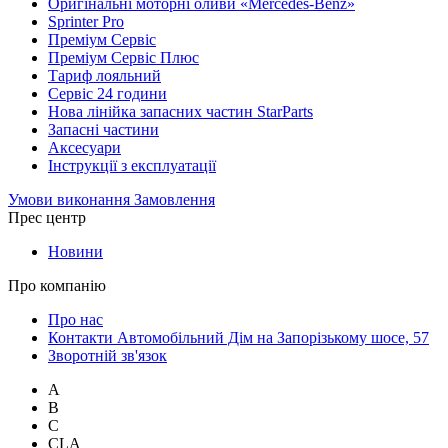
Оригінальні моторні оливи «Mercedes-Benz»
Sprinter Pro
Преміум Сервіс
Преміум Сервіс Плюс
Тариф лояльний
Сервіс 24 години
Нова лінійка запасних частин StarParts
Запасні частини
Аксесуари
Інструкції з експлуатації
Умови виконання Замовлення
Прес центр
Новини
Про компанію
Про нас
Контакти Автомобільний Дім на Запорізькому шосе, 57
Зворотній зв'язок
A
B
C
CLA