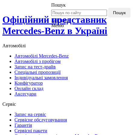
Пошук
Пошук
Офіційний представник
Контакти
Меню
Mercedes-Benz в Україні
Автомобілі
Автомобілі Mercedes-Benz
Автомобілі з пробігом
Запис на тест-драйв
Спеціальні пропозиції
Індивідуальні замовлення
Конфігуратор
Онлайн склад
Аксесуари
Сервіс
Запис на сервіс
Сервісне обслуговування
Гарантія
Сервісні пакети