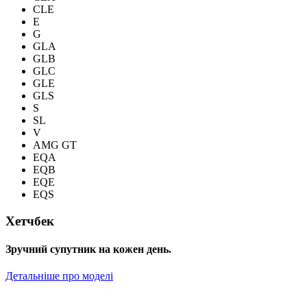
CLE
E
G
GLA
GLB
GLC
GLE
GLS
S
SL
V
AMG GT
EQA
EQB
EQE
EQS
Хетчбек
Зручний супутник на кожен день.
Детальніше про моделі