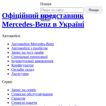
Пошук
Пошук
Офіційний представник
Контакти
Меню
Mercedes-Benz в Україні
Автомобілі
Автомобілі Mercedes-Benz
Автомобілі з пробігом
Запис на тест-драйв
Спеціальні пропозиції
Індивідуальні замовлення
Конфігуратор
Онлайн склад
Аксесуари
Сервіс
Запис на сервіс
Сервісне обслуговування
Гарантія
Сервісні пакети