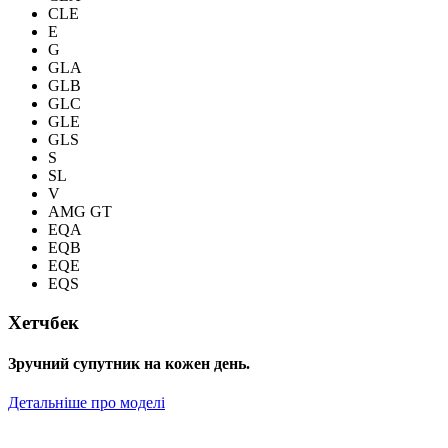
CLE
E
G
GLA
GLB
GLC
GLE
GLS
S
SL
V
AMG GT
EQA
EQB
EQE
EQS
Хетчбек
Зручний супутник на кожен день.
Детальніше про моделі