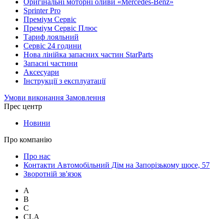
Оригінальні моторні оливи «Mercedes-Benz»
Sprinter Pro
Преміум Сервіс
Преміум Сервіс Плюс
Тариф лояльний
Сервіс 24 години
Нова лінійка запасних частин StarParts
Запасні частини
Аксесуари
Інструкції з експлуатації
Умови виконання Замовлення
Прес центр
Новини
Про компанію
Про нас
Контакти Автомобільний Дім на Запорізькому шосе, 57
Зворотній зв'язок
A
B
C
CLA