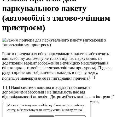
паркувального пакету
(автомобілі з тягово-зчіпним
пристроєм)
Режим причепа для обох паркувальних пакетів забезпечить
вам всебічну допомогу не тільки під час паркування: це
додатковий варіант зображення з функцією масштабування
(тільки для автомобілів з тягово-зчіпним пристроєм). Під час
руху з причепом зображення з камери, в першу чергу,
[ 1 ]
полегшує маневрування та під'єднання причепа.
[ 1 ] Наші системи допомоги водієві та безпеки є
допоміжними засобами і не звільняють вас від
відповідальності як водія. Дотримуйтесь вказівок в інструкції
з експлуатації та описаних в ній системних обмежень.
Ми використовуємо cookie, щоб покращити роботу
сайту, використовувати інструменти аналізу, тощо...
Карта сайту
Cookies