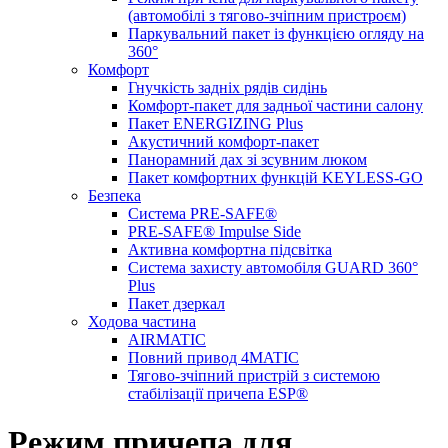
(автомобілі з тягово-зчіпним пристроєм)
Паркувальний пакет із функцією огляду на
360°
Комфорт
Гнучкість задніх рядів сидінь
Комфорт-пакет для задньої частини салону
Пакет ENERGIZING Plus
Акустичний комфорт-пакет
Панорамний дах зі зсувним люком
Пакет комфортних функцій KEYLESS-GO
Безпека
Система PRE-SAFE®
PRE-SAFE® Impulse Side
Активна комфортна підсвітка
Система захисту автомобіля GUARD 360°
Plus
Пакет дзеркал
Ходова частина
AIRMATIC
Повний привод 4MATIC
Тягово-зчіпний пристрій з системою
стабілізації причепа ESP®
Режим причепа для