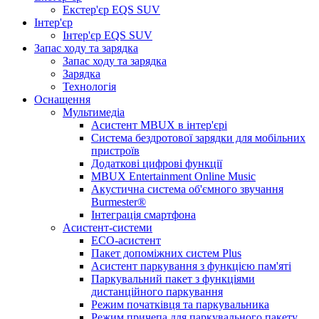
Екстер'єр EQS SUV
Інтер'єр
Інтер'єр EQS SUV
Запас ходу та зарядка
Запас ходу та зарядка
Зарядка
Технологія
Оснащення
Мультимедіа
Асистент MBUX в інтер'єрі
Система бездротової зарядки для мобільних
пристроїв
Додаткові цифрові функції
MBUX Entertainment Online Music
Акустична система об'ємного звучання
Burmester®
Інтеграція смартфона
Асистент-системи
ECO-асистент
Пакет допоміжних систем Plus
Асистент паркування з функцією пам'яті
Паркувальний пакет з функціями
дистанційного паркування
Режим початківця та паркувальника
Режим причепа для паркувального пакету