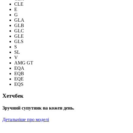
CLE
E
G
GLA
GLB
GLC
GLE
GLS
S
SL
V
AMG GT
EQA
EQB
EQE
EQS
Хетчбек
Зручний супутник на кожен день.
Детальніше про моделі