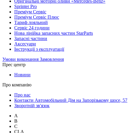
Оригінальні моторні оливи «Mercedes-Benz»
Sprinter Pro
Преміум Сервіс
Преміум Сервіс Плюс
Тариф лояльний
Сервіс 24 години
Нова лінійка запасних частин StarParts
Запасні частини
Аксесуари
Інструкції з експлуатації
Умови виконання Замовлення
Прес центр
Новини
Про компанію
Про нас
Контакти Автомобільний Дім на Запорізькому шосе, 57
Зворотній зв'язок
A
B
C
CLA