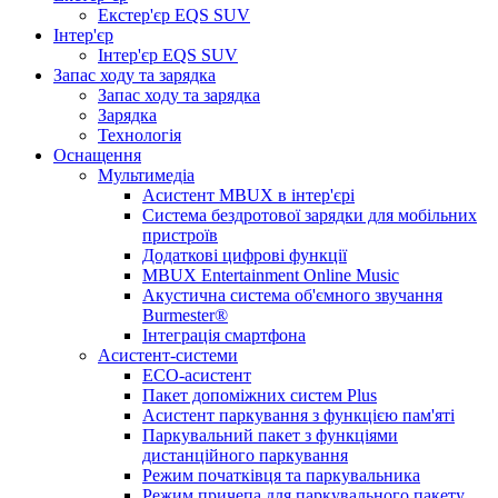
Екстер'єр EQS SUV
Інтер'єр
Інтер'єр EQS SUV
Запас ходу та зарядка
Запас ходу та зарядка
Зарядка
Технологія
Оснащення
Мультимедіа
Асистент MBUX в інтер'єрі
Система бездротової зарядки для мобільних
пристроїв
Додаткові цифрові функції
MBUX Entertainment Online Music
Акустична система об'ємного звучання
Burmester®
Інтеграція смартфона
Асистент-системи
ECO-асистент
Пакет допоміжних систем Plus
Асистент паркування з функцією пам'яті
Паркувальний пакет з функціями
дистанційного паркування
Режим початківця та паркувальника
Режим причепа для паркувального пакету