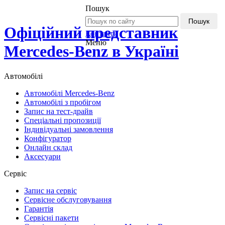
Пошук
Пошук
Офіційний представник
Контакти
Меню
Mercedes-Benz в Україні
Автомобілі
Автомобілі Mercedes-Benz
Автомобілі з пробігом
Запис на тест-драйв
Спеціальні пропозиції
Індивідуальні замовлення
Конфігуратор
Онлайн склад
Аксесуари
Сервіс
Запис на сервіс
Сервісне обслуговування
Гарантія
Сервісні пакети