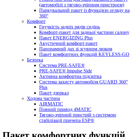
(автомобілі з тягово-зчіпним пристроєм)
Паркувальний пакет із функцією огляду на
360°
Комфорт
Гнучкість задніх рядів сидінь
Комфорт-пакет для задньої частини салону
Пакет ENERGIZING Plus
Акустичний комфорт-пакет
Панорамний дах зі зсувним люком
Пакет комфортних функцій KEYLESS-GO
Безпека
Система PRE-SAFE®
PRE-SAFE® Impulse Side
Активна комфортна підсвітка
Система захисту автомобіля GUARD 360°
Plus
Пакет дзеркал
Ходова частина
AIRMATIC
Повний привод 4MATIC
Тягово-зчіпний пристрій з системою
стабілізації причепа ESP®
Пакет комфортних функцій