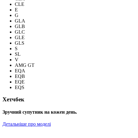
CLE
E
G
GLA
GLB
GLC
GLE
GLS
S
SL
V
AMG GT
EQA
EQB
EQE
EQS
Хетчбек
Зручний супутник на кожен день.
Детальніше про моделі