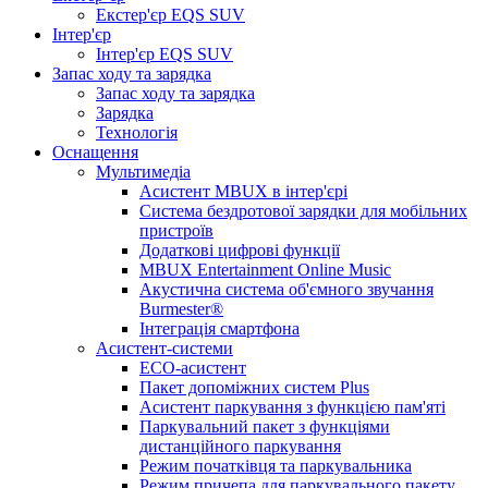
Екстер'єр EQS SUV
Інтер'єр
Інтер'єр EQS SUV
Запас ходу та зарядка
Запас ходу та зарядка
Зарядка
Технологія
Оснащення
Мультимедіа
Асистент MBUX в інтер'єрі
Система бездротової зарядки для мобільних
пристроїв
Додаткові цифрові функції
MBUX Entertainment Online Music
Акустична система об'ємного звучання
Burmester®
Інтеграція смартфона
Асистент-системи
ECO-асистент
Пакет допоміжних систем Plus
Асистент паркування з функцією пам'яті
Паркувальний пакет з функціями
дистанційного паркування
Режим початківця та паркувальника
Режим причепа для паркувального пакету