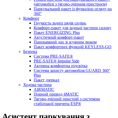
(автомобілі з тягово-зчіпним пристроєм)
Паркувальний пакет із функцією огляду на
360°
Комфорт
Гнучкість задніх рядів сидінь
Комфорт-пакет для задньої частини салону
Пакет ENERGIZING Plus
Акустичний комфорт-пакет
Панорамний дах зі зсувним люком
Пакет комфортних функцій KEYLESS-GO
Безпека
Система PRE-SAFE®
PRE-SAFE® Impulse Side
Активна комфортна підсвітка
Система захисту автомобіля GUARD 360°
Plus
Пакет дзеркал
Ходова частина
AIRMATIC
Повний привод 4MATIC
Тягово-зчіпний пристрій з системою
стабілізації причепа ESP®
Асистент паркування з