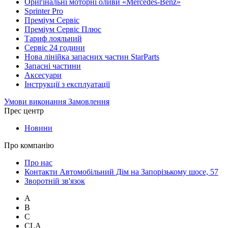
Оригінальні моторні оливи «Mercedes-Benz»
Sprinter Pro
Преміум Сервіс
Преміум Сервіс Плюс
Тариф лояльний
Сервіс 24 години
Нова лінійка запасних частин StarParts
Запасні частини
Аксесуари
Інструкції з експлуатації
Умови виконання Замовлення
Прес центр
Новини
Про компанію
Про нас
Контакти Автомобільний Дім на Запорізькому шосе, 57
Зворотній зв'язок
A
B
C
CLA