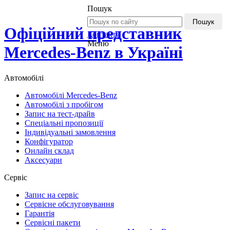
Пошук
Пошук
Офіційний представник
Контакти
Меню
Mercedes-Benz в Україні
Автомобілі
Автомобілі Mercedes-Benz
Автомобілі з пробігом
Запис на тест-драйв
Спеціальні пропозиції
Індивідуальні замовлення
Конфігуратор
Онлайн склад
Аксесуари
Сервіс
Запис на сервіс
Сервісне обслуговування
Гарантія
Сервісні пакети