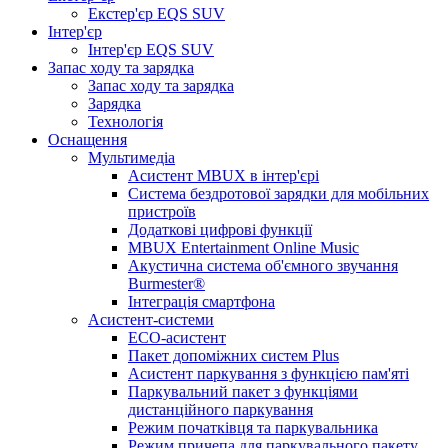
Екстер'єр EQS SUV
Інтер'єр
Інтер'єр EQS SUV
Запас ходу та зарядка
Запас ходу та зарядка
Зарядка
Технологія
Оснащення
Мультимедіа
Асистент MBUX в інтер'єрі
Система бездротової зарядки для мобільних
пристроїв
Додаткові цифрові функції
MBUX Entertainment Online Music
Акустична система об'ємного звучання
Burmester®
Інтеграція смартфона
Асистент-системи
ECO-асистент
Пакет допоміжних систем Plus
Асистент паркування з функцією пам'яті
Паркувальний пакет з функціями
дистанційного паркування
Режим початківця та паркувальника
Режим причепа для паркувального пакету