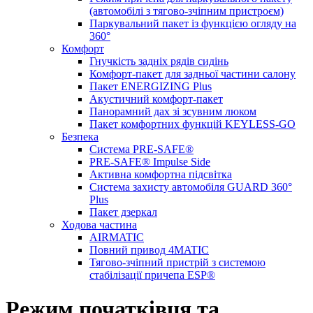
(автомобілі з тягово-зчіпним пристроєм)
Паркувальний пакет із функцією огляду на
360°
Комфорт
Гнучкість задніх рядів сидінь
Комфорт-пакет для задньої частини салону
Пакет ENERGIZING Plus
Акустичний комфорт-пакет
Панорамний дах зі зсувним люком
Пакет комфортних функцій KEYLESS-GO
Безпека
Система PRE-SAFE®
PRE-SAFE® Impulse Side
Активна комфортна підсвітка
Система захисту автомобіля GUARD 360°
Plus
Пакет дзеркал
Ходова частина
AIRMATIC
Повний привод 4MATIC
Тягово-зчіпний пристрій з системою
стабілізації причепа ESP®
Режим початківця та