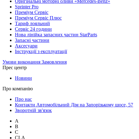
Оригінальні моторні оливи «Mercedes-Benz»
Sprinter Pro
Преміум Сервіс
Преміум Сервіс Плюс
Тариф лояльний
Сервіс 24 години
Нова лінійка запасних частин StarParts
Запасні частини
Аксесуари
Інструкції з експлуатації
Умови виконання Замовлення
Прес центр
Новини
Про компанію
Про нас
Контакти Автомобільний Дім на Запорізькому шосе, 57
Зворотній зв'язок
A
B
C
CLA