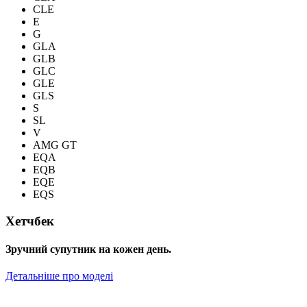
CLE
E
G
GLA
GLB
GLC
GLE
GLS
S
SL
V
AMG GT
EQA
EQB
EQE
EQS
Хетчбек
Зручний супутник на кожен день.
Детальніше про моделі