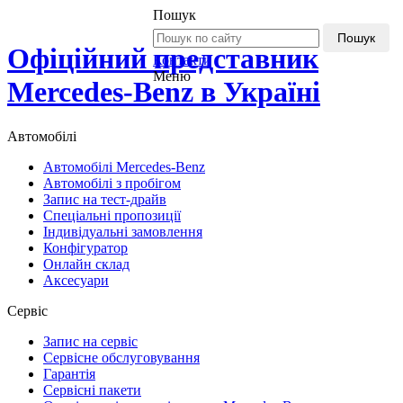
Пошук
Пошук
Офіційний представник
Контакти
Меню
Mercedes-Benz в Україні
Автомобілі
Автомобілі Mercedes-Benz
Автомобілі з пробігом
Запис на тест-драйв
Спеціальні пропозиції
Індивідуальні замовлення
Конфігуратор
Онлайн склад
Аксесуари
Сервіс
Запис на сервіс
Сервісне обслуговування
Гарантія
Сервісні пакети