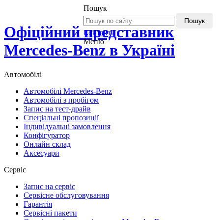
Пошук
Пошук
Офіційний представник
Контакти
Меню
Mercedes-Benz в Україні
Автомобілі
Автомобілі Mercedes-Benz
Автомобілі з пробігом
Запис на тест-драйв
Спеціальні пропозиції
Індивідуальні замовлення
Конфігуратор
Онлайн склад
Аксесуари
Сервіс
Запис на сервіс
Сервісне обслуговування
Гарантія
Сервісні пакети