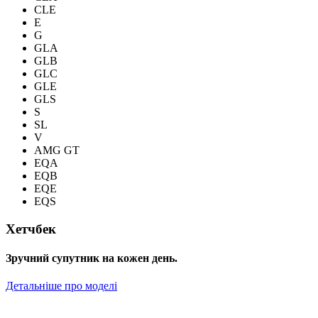
CLE
E
G
GLA
GLB
GLC
GLE
GLS
S
SL
V
AMG GT
EQA
EQB
EQE
EQS
Хетчбек
Зручний супутник на кожен день.
Детальніше про моделі