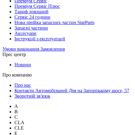
Преміум Сервіс
Преміум Сервіс Плюс
Тариф лояльний
Сервіс 24 години
Нова лінійка запасних частин StarParts
Запасні частини
Аксесуари
Інструкції з експлуатації
Умови виконання Замовлення
Прес центр
Новини
Про компанію
Про нас
Контакти Автомобільний Дім на Запорізькому шосе, 57
Зворотній зв'язок
A
B
C
CLA
CLE
E