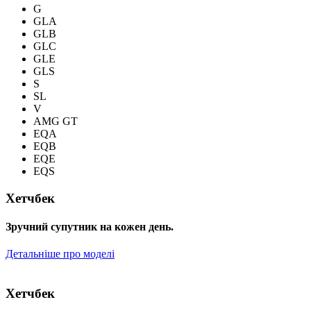
G
GLA
GLB
GLC
GLE
GLS
S
SL
V
AMG GT
EQA
EQB
EQE
EQS
Хетчбек
Зручний супутник на кожен день.
Детальніше про моделі
Хетчбек