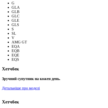
G
GLA
GLB
GLC
GLE
GLS
S
SL
V
AMG GT
EQA
EQB
EQE
EQS
Хетчбек
Зручний супутник на кожен день.
Детальніше про моделі
Хетчбек