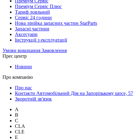
Преміум Сервіс
Преміум Сервіс Плюс
Тариф лояльний
Сервіс 24 години
Нова лінійка запасних частин StarParts
Запасні частини
Аксесуари
Інструкції з експлуатації
Умови виконання Замовлення
Прес центр
Новини
Про компанію
Про нас
Контакти Автомобільний Дім на Запорізькому шосе, 57
Зворотній зв'язок
A
B
C
CLA
CLE
E