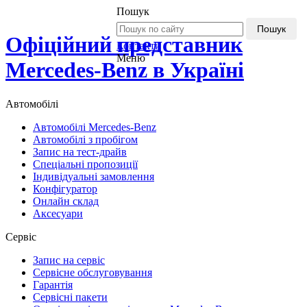
Пошук
Пошук
Офіційний представник
Контакти
Меню
Mercedes-Benz в Україні
Автомобілі
Автомобілі Mercedes-Benz
Автомобілі з пробігом
Запис на тест-драйв
Спеціальні пропозиції
Індивідуальні замовлення
Конфігуратор
Онлайн склад
Аксесуари
Сервіс
Запис на сервіс
Сервісне обслуговування
Гарантія
Сервісні пакети