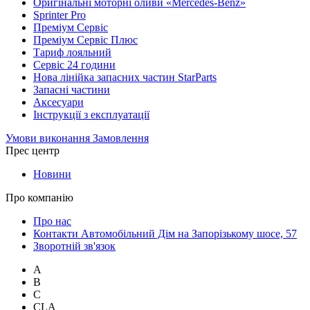
Оригінальні моторні оливи «Mercedes-Benz»
Sprinter Pro
Преміум Сервіс
Преміум Сервіс Плюс
Тариф лояльний
Сервіс 24 години
Нова лінійка запасних частин StarParts
Запасні частини
Аксесуари
Інструкції з експлуатації
Умови виконання Замовлення
Прес центр
Новини
Про компанію
Про нас
Контакти Автомобільний Дім на Запорізькому шосе, 57
Зворотній зв'язок
A
B
C
CLA