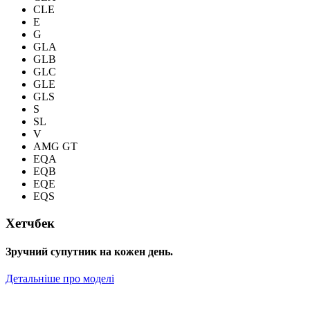
CLE
E
G
GLA
GLB
GLC
GLE
GLS
S
SL
V
AMG GT
EQA
EQB
EQE
EQS
Хетчбек
Зручний супутник на кожен день.
Детальніше про моделі