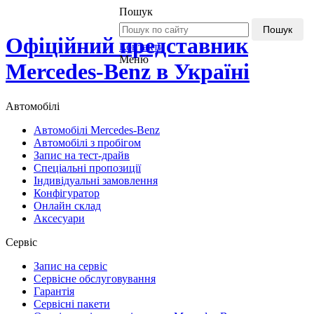
Пошук
Пошук
Офіційний представник
Контакти
Меню
Mercedes-Benz в Україні
Автомобілі
Автомобілі Mercedes-Benz
Автомобілі з пробігом
Запис на тест-драйв
Спеціальні пропозиції
Індивідуальні замовлення
Конфігуратор
Онлайн склад
Аксесуари
Сервіс
Запис на сервіс
Сервісне обслуговування
Гарантія
Сервісні пакети