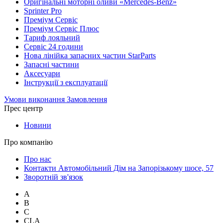
Оригінальні моторні оливи «Mercedes-Benz»
Sprinter Pro
Преміум Сервіс
Преміум Сервіс Плюс
Тариф лояльний
Сервіс 24 години
Нова лінійка запасних частин StarParts
Запасні частини
Аксесуари
Інструкції з експлуатації
Умови виконання Замовлення
Прес центр
Новини
Про компанію
Про нас
Контакти Автомобільний Дім на Запорізькому шосе, 57
Зворотній зв'язок
A
B
C
CLA