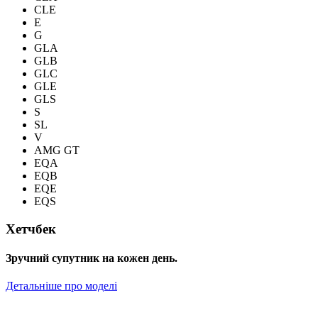
CLE
E
G
GLA
GLB
GLC
GLE
GLS
S
SL
V
AMG GT
EQA
EQB
EQE
EQS
Хетчбек
Зручний супутник на кожен день.
Детальніше про моделі