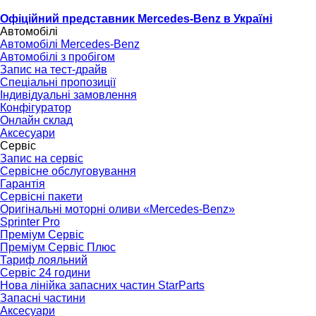
Офіційний представник Mercedes-Benz в Україні
Автомобілі
Автомобілі Mercedes-Benz
Автомобілі з пробігом
Запис на тест-драйв
Спеціальні пропозиції
Індивідуальні замовлення
Конфігуратор
Онлайн склад
Аксесуари
Сервіс
Запис на сервіс
Сервісне обслуговування
Гарантія
Сервісні пакети
Оригінальні моторні оливи «Mercedes-Benz»
Sprinter Pro
Преміум Сервіс
Преміум Сервіс Плюс
Тариф лояльний
Сервіс 24 години
Нова лінійка запасних частин StarParts
Запасні частини
Аксесуари