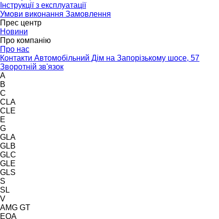
Інструкції з експлуатації
Умови виконання Замовлення
Прес центр
Новини
Про компанію
Про нас
Контакти Автомобільний Дім на Запорізькому шосе, 57
Зворотній зв'язок
A
B
C
CLA
CLE
E
G
GLA
GLB
GLC
GLE
GLS
S
SL
V
AMG GT
EQA