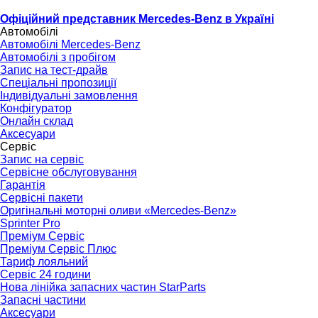
Офіційний представник Mercedes-Benz в Україні
Автомобілі
Автомобілі Mercedes-Benz
Автомобілі з пробігом
Запис на тест-драйв
Спеціальні пропозиції
Індивідуальні замовлення
Конфігуратор
Онлайн склад
Аксесуари
Сервіс
Запис на сервіс
Сервісне обслуговування
Гарантія
Сервісні пакети
Оригінальні моторні оливи «Mercedes-Benz»
Sprinter Pro
Преміум Сервіс
Преміум Сервіс Плюс
Тариф лояльний
Сервіс 24 години
Нова лінійка запасних частин StarParts
Запасні частини
Аксесуари