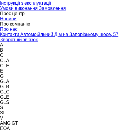
Інструкції з експлуатації
Умови виконання Замовлення
Прес центр
Новини
Про компанію
Про нас
Контакти Автомобільний Дім на Запорізькому шосе, 57
Зворотній зв'язок
A
B
C
CLA
CLE
E
G
GLA
GLB
GLC
GLE
GLS
S
SL
V
AMG GT
EQA