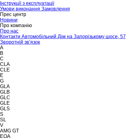
Інструкції з експлуатації
Умови виконання Замовлення
Прес центр
Новини
Про компанію
Про нас
Контакти Автомобільний Дім на Запорізькому шосе, 57
Зворотній зв'язок
A
B
C
CLA
CLE
E
G
GLA
GLB
GLC
GLE
GLS
S
SL
V
AMG GT
EQA