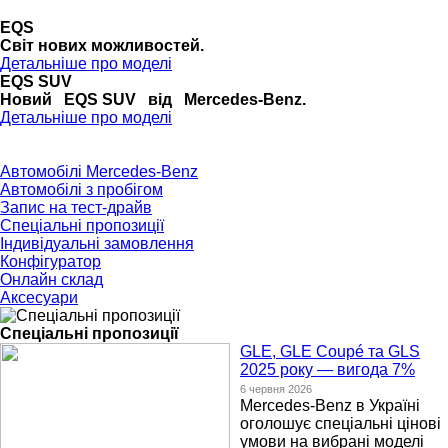
EQS
Cвіт нових можливостей.
Детальніше про моделі
EQS SUV
Новий EQS SUV від Mercedes-Benz.
Детальніше про моделі
Автомобілі Mercedes-Benz
Автомобілі з пробігом
Запис на тест-драйв
Спеціальні пропозиції
Індивідуальні замовлення
Конфігуратор
Онлайн склад
Аксесуари
Спеціальні пропозиції
GLE, GLE Coupé та GLS
2025 року — вигода 7%
6 червня 2026
Mercedes-Benz в Україні
оголошує спеціальні цінові
умови на вибрані моделі