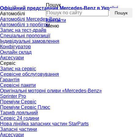
Пошук
Офіційний представник Mercedes-Benz в Україні
Пошук
Автомобілі
Автомобілі Mercedes-Benz
Контакти
Автомобілі з пробігом
Меню
Запис на тест-драйв
Спеціальні пропозиції
Індивідуальні замовлення
Конфігуратор
Онлайн склад
Аксесуари
Сервіс
Запис на сервіс
Сервісне обслуговування
Гарантія
Сервісні пакети
Оригінальні моторні оливи «Mercedes-Benz»
Sprinter Pro
Преміум Сервіс
Преміум Сервіс Плюс
Тариф лояльний
Сервіс 24 години
Нова лінійка запасних частин StarParts
Запасні частини
Аксесуари