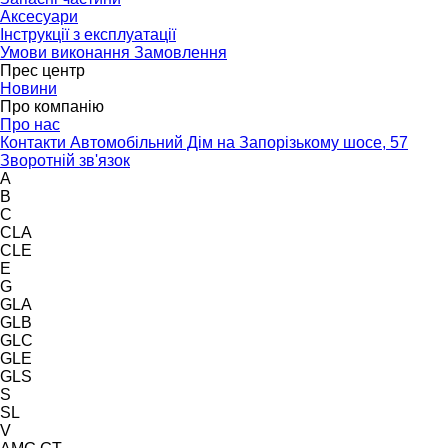
Аксесуари
Інструкції з експлуатації
Умови виконання Замовлення
Прес центр
Новини
Про компанію
Про нас
Контакти Автомобільний Дім на Запорізькому шосе, 57
Зворотній зв'язок
A
B
C
CLA
CLE
E
G
GLA
GLB
GLC
GLE
GLS
S
SL
V