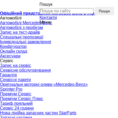
Пошук
Пошук
Офіційний представник Mercedes-Benz в Україні
Контакти
Автомобілі
Меню
Автомобілі Mercedes-Benz
Автомобілі з пробігом
Запис на тест-драйв
Спеціальні пропозиції
Індивідуальні замовлення
Конфігуратор
Онлайн склад
Аксесуари
Сервіс
Запис на сервіс
Сервісне обслуговування
Гарантія
Сервісні пакети
Оригінальні моторні оливи «Mercedes-Benz»
Sprinter Pro
Преміум Сервіс
Преміум Сервіс Плюс
Тариф лояльний
Сервіс 24 години
Нова лінійка запасних частин StarParts
Запасні частини