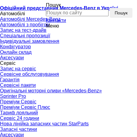
Пошук
Офіційний представник Mercedes-Benz в Україні
Пошук
Автомобілі
Автомобілі Mercedes-Benz
Контакти
Автомобілі з пробігом
Меню
Запис на тест-драйв
Спеціальні пропозиції
Індивідуальні замовлення
Конфігуратор
Онлайн склад
Аксесуари
Сервіс
Запис на сервіс
Сервісне обслуговування
Гарантія
Сервісні пакети
Оригінальні моторні оливи «Mercedes-Benz»
Sprinter Pro
Преміум Сервіс
Преміум Сервіс Плюс
Тариф лояльний
Сервіс 24 години
Нова лінійка запасних частин StarParts
Запасні частини
Аксесуари