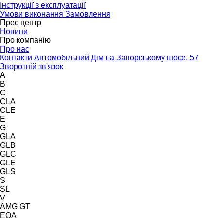
Інструкції з експлуатації
Умови виконання Замовлення
Прес центр
Новини
Про компанію
Про нас
Контакти Автомобільний Дім на Запорізькому шосе, 57
Зворотній зв'язок
A
B
C
CLA
CLE
E
G
GLA
GLB
GLC
GLE
GLS
S
SL
V
AMG GT
EQA