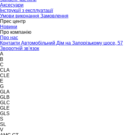
Аксесуари
Інструкції з експлуатації
Умови виконання Замовлення
Прес центр
Новини
Про компанію
Про нас
Контакти Автомобільний Дім на Запорізькому шосе, 57
Зворотній зв'язок
A
B
C
CLA
CLE
E
G
GLA
GLB
GLC
GLE
GLS
S
SL
V