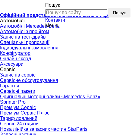
Пошук
Пошук
Офіційний представник Mercedes-Benz в Україні
Контакти
Автомобілі
Меню
Автомобілі Mercedes-Benz
Автомобілі з пробігом
Запис на тест-драйв
Спеціальні пропозиції
Індивідуальні замовлення
Конфігуратор
Онлайн склад
Аксесуари
Сервіс
Запис на сервіс
Сервісне обслуговування
Гарантія
Сервісні пакети
Оригінальні моторні оливи «Mercedes-Benz»
Sprinter Pro
Преміум Сервіс
Преміум Сервіс Плюс
Тариф лояльний
Сервіс 24 години
Нова лінійка запасних частин StarParts
Запасні частини