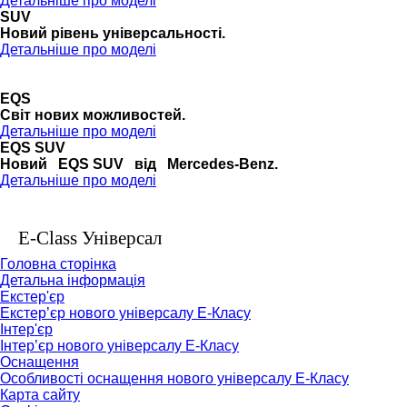
Детальніше про моделі
SUV
Новий рівень універсальності.
Детальніше про моделі
EQS
Cвіт нових можливостей.
Детальніше про моделі
EQS SUV
Новий EQS SUV від Mercedes-Benz.
Детальніше про моделі
E-Class Універсал
Головна сторінка
Детальна інформація
Екстер'єр
Екстер’єр нового універсалу Е-Класу
Інтер'єр
Інтер’єр нового універсалу Е-Класу
Оснащення
Особливості оснащення нового універсалу Е-Класу
Карта сайту