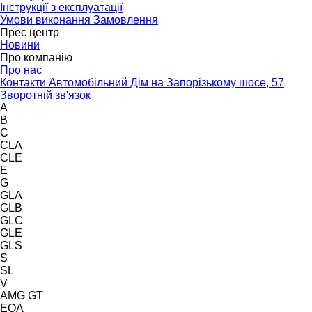
Інструкції з експлуатації
Умови виконання Замовлення
Прес центр
Новини
Про компанію
Про нас
Контакти Автомобільний Дім на Запорізькому шосе, 57
Зворотній зв'язок
A
B
C
CLA
CLE
E
G
GLA
GLB
GLC
GLE
GLS
S
SL
V
AMG GT
EQA