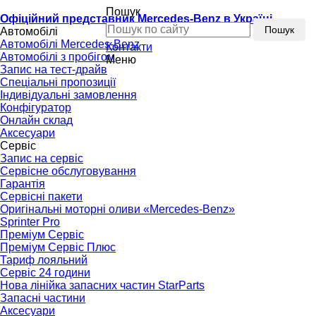
Пошук
Офіційний представник Mercedes-Benz в Україні
Пошук
Автомобілі
Автомобілі Mercedes-Benz
Контакти
Автомобілі з пробігом
Меню
Запис на тест-драйв
Спеціальні пропозиції
Індивідуальні замовлення
Конфігуратор
Онлайн склад
Аксесуари
Сервіс
Запис на сервіс
Сервісне обслуговування
Гарантія
Сервісні пакети
Оригінальні моторні оливи «Mercedes-Benz»
Sprinter Pro
Преміум Сервіс
Преміум Сервіс Плюс
Тариф лояльний
Сервіс 24 години
Нова лінійка запасних частин StarParts
Запасні частини
Аксесуари