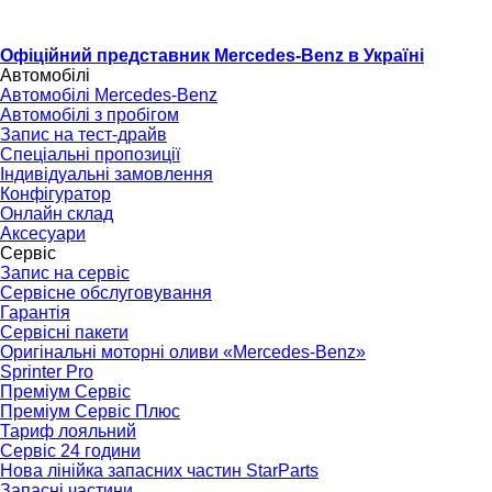
Офіційний представник Mercedes-Benz в Україні
Автомобілі
Автомобілі Mercedes-Benz
Автомобілі з пробігом
Запис на тест-драйв
Спеціальні пропозиції
Індивідуальні замовлення
Конфігуратор
Онлайн склад
Аксесуари
Сервіс
Запис на сервіс
Сервісне обслуговування
Гарантія
Сервісні пакети
Оригінальні моторні оливи «Mercedes-Benz»
Sprinter Pro
Преміум Сервіс
Преміум Сервіс Плюс
Тариф лояльний
Сервіс 24 години
Нова лінійка запасних частин StarParts
Запасні частини