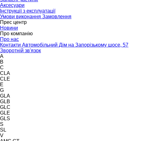
Аксесуари
Інструкції з експлуатації
Умови виконання Замовлення
Прес центр
Новини
Про компанію
Про нас
Контакти Автомобільний Дім на Запорізькому шосе, 57
Зворотній зв'язок
A
B
C
CLA
CLE
E
G
GLA
GLB
GLC
GLE
GLS
S
SL
V