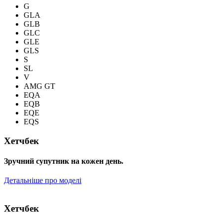
G
GLA
GLB
GLC
GLE
GLS
S
SL
V
AMG GT
EQA
EQB
EQE
EQS
Хетчбек
Зручний супутник на кожен день.
Детальніше про моделі
Хетчбек