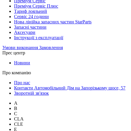
Преміум Сервіс
Преміум Сервіс Плюс
Тариф лояльний
Сервіс 24 години
Нова лінійка запасних частин StarParts
Запасні частини
Аксесуари
Інструкції з експлуатації
Умови виконання Замовлення
Прес центр
Новини
Про компанію
Про нас
Контакти Автомобільний Дім на Запорізькому шосе, 57
Зворотній зв'язок
A
B
C
CLA
CLE
E