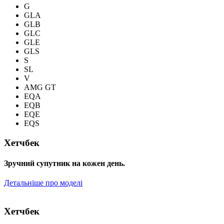
G
GLA
GLB
GLC
GLE
GLS
S
SL
V
AMG GT
EQA
EQB
EQE
EQS
Хетчбек
Зручний супутник на кожен день.
Детальніше про моделі
Хетчбек