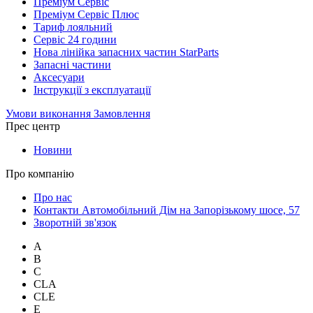
Преміум Сервіс
Преміум Сервіс Плюс
Тариф лояльний
Сервіс 24 години
Нова лінійка запасних частин StarParts
Запасні частини
Аксесуари
Інструкції з експлуатації
Умови виконання Замовлення
Прес центр
Новини
Про компанію
Про нас
Контакти Автомобільний Дім на Запорізькому шосе, 57
Зворотній зв'язок
A
B
C
CLA
CLE
E