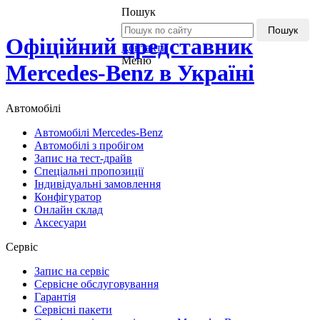
Пошук
Пошук
Офіційний представник
Контакти
Меню
Mercedes-Benz в Україні
Автомобілі
Автомобілі Mercedes-Benz
Автомобілі з пробігом
Запис на тест-драйв
Спеціальні пропозиції
Індивідуальні замовлення
Конфігуратор
Онлайн склад
Аксесуари
Сервіс
Запис на сервіс
Сервісне обслуговування
Гарантія
Сервісні пакети