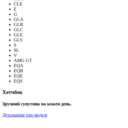
CLE
E
G
GLA
GLB
GLC
GLE
GLS
S
SL
V
AMG GT
EQA
EQB
EQE
EQS
Хетчбек
Зручний супутник на кожен день.
Детальніше про моделі