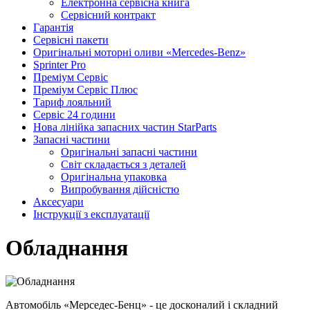
Електронна сервісна книга
Сервісний контракт
Гарантія
Сервісні пакети
Оригінальні моторні оливи «Mercedes-Benz»
Sprinter Pro
Преміум Сервіс
Преміум Сервіс Плюс
Тариф лояльний
Сервіс 24 години
Нова лінійка запасних частин StarParts
Запасні частини
Оригінальні запасні частини
Світ складається з деталей
Оригінальна упаковка
Випробування дійсністю
Аксесуари
Інструкції з експлуатації
Обладнання
Автомобіль «Мерседес-Бенц» - це досконалий і складний