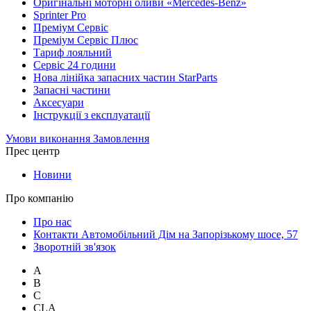
Оригінальні моторні оливи «Mercedes-Benz»
Sprinter Pro
Преміум Сервіс
Преміум Сервіс Плюс
Тариф лояльний
Сервіс 24 години
Нова лінійка запасних частин StarParts
Запасні частини
Аксесуари
Інструкції з експлуатації
Умови виконання Замовлення
Прес центр
Новини
Про компанію
Про нас
Контакти Автомобільний Дім на Запорізькому шосе, 57
Зворотній зв'язок
A
B
C
CLA