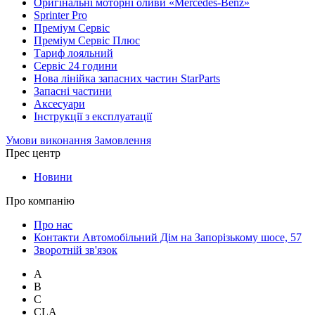
Оригінальні моторні оливи «Mercedes-Benz»
Sprinter Pro
Преміум Сервіс
Преміум Сервіс Плюс
Тариф лояльний
Сервіс 24 години
Нова лінійка запасних частин StarParts
Запасні частини
Аксесуари
Інструкції з експлуатації
Умови виконання Замовлення
Прес центр
Новини
Про компанію
Про нас
Контакти Автомобільний Дім на Запорізькому шосе, 57
Зворотній зв'язок
A
B
C
CLA