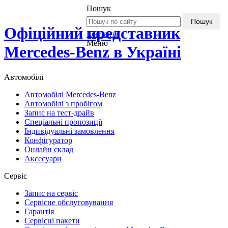
Пошук
Пошук
Офіційний представник
Контакти
Меню
Mercedes-Benz в Україні
Автомобілі
Автомобілі Mercedes-Benz
Автомобілі з пробігом
Запис на тест-драйв
Спеціальні пропозиції
Індивідуальні замовлення
Конфігуратор
Онлайн склад
Аксесуари
Сервіс
Запис на сервіс
Сервісне обслуговування
Гарантія
Сервісні пакети