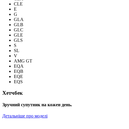
CLE
E
G
GLA
GLB
GLC
GLE
GLS
S
SL
V
AMG GT
EQA
EQB
EQE
EQS
Хетчбек
Зручний супутник на кожен день.
Детальніше про моделі