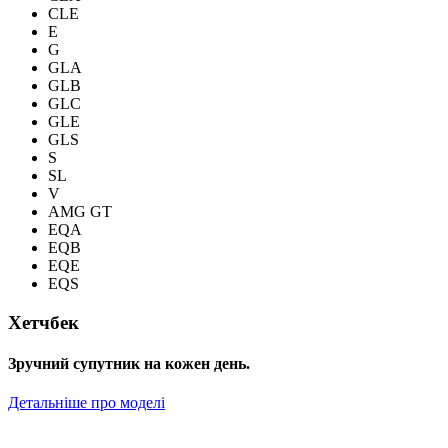
CLE
E
G
GLA
GLB
GLC
GLE
GLS
S
SL
V
AMG GT
EQA
EQB
EQE
EQS
Хетчбек
Зручний супутник на кожен день.
Детальніше про моделі