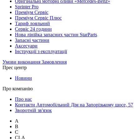
Оригінальні моторні оливи «Mercedes-Benz»
Sprinter Pro
Преміум Сервіс
Преміум Сервіс Плюс
Тариф лояльний
Сервіс 24 години
Нова лінійка запасних частин StarParts
Запасні частини
Аксесуари
Інструкції з експлуатації
Умови виконання Замовлення
Прес центр
Новини
Про компанію
Про нас
Контакти Автомобільний Дім на Запорізькому шосе, 57
Зворотній зв'язок
A
B
C
CLA