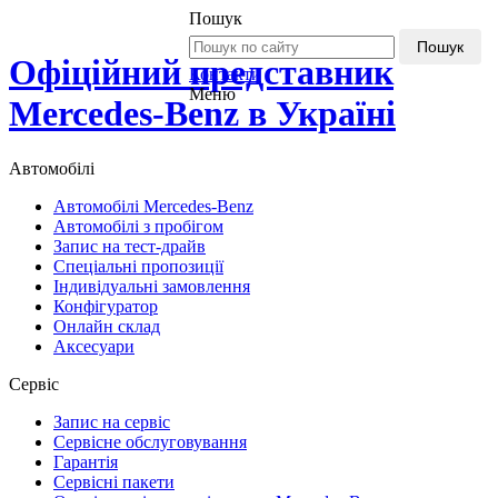
Пошук
Пошук
Офіційний представник
Контакти
Меню
Mercedes-Benz в Україні
Автомобілі
Автомобілі Mercedes-Benz
Автомобілі з пробігом
Запис на тест-драйв
Спеціальні пропозиції
Індивідуальні замовлення
Конфігуратор
Онлайн склад
Аксесуари
Сервіс
Запис на сервіс
Сервісне обслуговування
Гарантія
Сервісні пакети