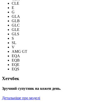
CLE
E
G
GLA
GLB
GLC
GLE
GLS
S
SL
V
AMG GT
EQA
EQB
EQE
EQS
Хетчбек
Зручний супутник на кожен день.
Детальніше про моделі