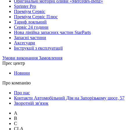
Оригінальні моторні оливи «Mercedes-Benz»
Sprinter Pro
Преміум Сервіс
Преміум Сервіс Плюс
Тариф лояльний
Сервіс 24 години
Нова лінійка запасних частин StarParts
Запасні частини
Аксесуари
Інструкції з експлуатації
Умови виконання Замовлення
Прес центр
Новини
Про компанію
Про нас
Контакти Автомобільний Дім на Запорізькому шосе, 57
Зворотній зв'язок
A
B
C
CLA