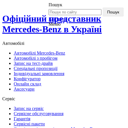
Пошук
Пошук
Офіційний представник
Контакти
Меню
Mercedes-Benz в Україні
Автомобілі
Автомобілі Mercedes-Benz
Автомобілі з пробігом
Запис на тест-драйв
Спеціальні пропозиції
Індивідуальні замовлення
Конфігуратор
Онлайн склад
Аксесуари
Сервіс
Запис на сервіс
Сервісне обслуговування
Гарантія
Сервісні пакети