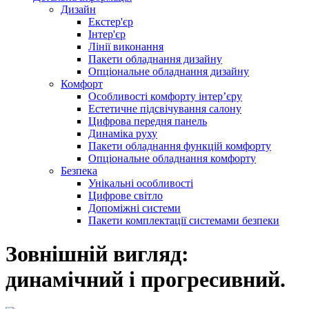
Дизайн
Екстер'єр
Інтер'єр
Лінії виконання
Пакети обладнання дизайну
Опціональне обладнання дизайну
Комфорт
Особливості комфорту інтер’єру
Естетичне підсвічування салону
Цифрова передня панель
Динаміка руху
Пакети обладнання функцій комфорту
Опціональне обладнання комфорту
Безпека
Унікальні особливості
Цифрове світло
Допоміжні системи
Пакети комплектації системами безпеки
Зовнішній вигляд:
динамічний і прогресивний.