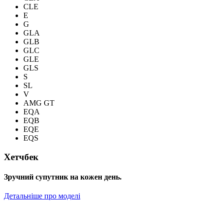
CLE
E
G
GLA
GLB
GLC
GLE
GLS
S
SL
V
AMG GT
EQA
EQB
EQE
EQS
Хетчбек
Зручний супутник на кожен день.
Детальніше про моделі