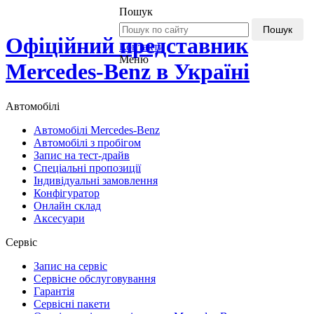
Пошук
Пошук
Офіційний представник
Контакти
Меню
Mercedes-Benz в Україні
Автомобілі
Автомобілі Mercedes-Benz
Автомобілі з пробігом
Запис на тест-драйв
Спеціальні пропозиції
Індивідуальні замовлення
Конфігуратор
Онлайн склад
Аксесуари
Сервіс
Запис на сервіс
Сервісне обслуговування
Гарантія
Сервісні пакети