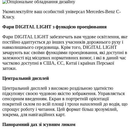
Укомплектуйте ваш особистий універсал Mercedes-Benz C-
Класу.
Фари DIGITAL LIGHT з функцією проеціювання
Фари DIGITAL LIGHT забезпечать вам чудове освітлення, яке
постійно адаптується до інших учасників дорожнього руху і
навколишнього середовища. Крім того, DIGITAL LIGHT
зачарують вас своїми функціями проеціювання, які доступні в
залежності від місцевих нормативних вимог, і які в даний час
частково доступні в США, ЄС, Китаї і країнах Перської
затоки.
Центральний дисплей
Центральний дисплей з високою роздільною здатністю
підкуповує своєю чудовою якістю зображення. Управляється
сенсорним введенням. Екран в портретній орієнтації
покритий склом по всій площі і трохи нахилений до водія, що
спрощує роботу і читання. Цей формат більш зрозумілий,
зокрема, для навігаційних карт.
Панорамний дах зі зсувним люком