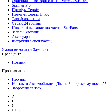
Оригінальні моторні оливи «Mercedes-Benz»
Sprinter Pro
Преміум Сервіс
Преміум Сервіс Плюс
Тариф лояльний
Сервіс 24 години
Нова лінійка запасних частин StarParts
Запасні частини
Аксесуари
Інструкції з експлуатації
Умови виконання Замовлення
Прес центр
Новини
Про компанію
Про нас
Контакти Автомобільний Дім на Запорізькому шосе, 57
Зворотній зв'язок
A
B
C
CLA