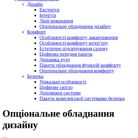
Дизайн
Екстер'єр
Інтер'єр
Лінії виконання
Опціональне обладнання дизайну
Комфорт
Особливості комфорту завантаження
Особливості комфорту інтер’єру
Естетичне підсвічування салону
Цифрова передня панель
Динаміка руху
Пакети обладнання функцій комфорту
Опціональне обладнання комфорту
Безпека
Унікальні особливості
Цифрове світло
Допоміжні системи
Пакети комплектації системами безпеки
Опціональне обладнання
дизайну