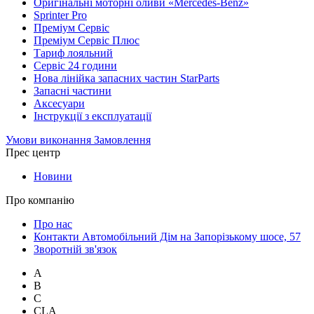
Оригінальні моторні оливи «Mercedes-Benz»
Sprinter Pro
Преміум Сервіс
Преміум Сервіс Плюс
Тариф лояльний
Сервіс 24 години
Нова лінійка запасних частин StarParts
Запасні частини
Аксесуари
Інструкції з експлуатації
Умови виконання Замовлення
Прес центр
Новини
Про компанію
Про нас
Контакти Автомобільний Дім на Запорізькому шосе, 57
Зворотній зв'язок
A
B
C
CLA