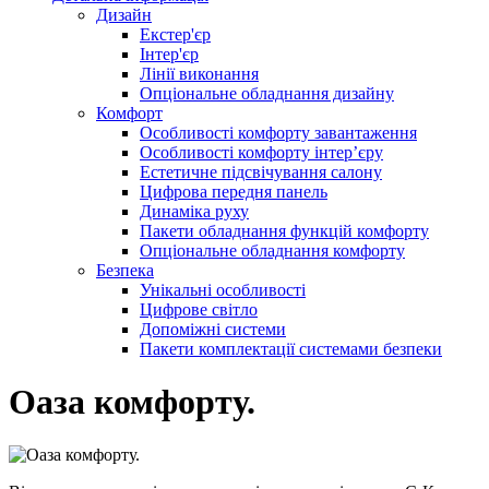
Дизайн
Екстер'єр
Інтер'єр
Лінії виконання
Опціональне обладнання дизайну
Комфорт
Особливості комфорту завантаження
Особливості комфорту інтер’єру
Естетичне підсвічування салону
Цифрова передня панель
Динаміка руху
Пакети обладнання функцій комфорту
Опціональне обладнання комфорту
Безпека
Унікальні особливості
Цифрове світло
Допоміжні системи
Пакети комплектації системами безпеки
Оаза комфорту.