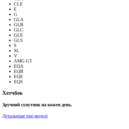
CLE
E
G
GLA
GLB
GLC
GLE
GLS
S
SL
V
AMG GT
EQA
EQB
EQE
EQS
Хетчбек
Зручний супутник на кожен день.
Детальніше про моделі