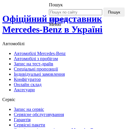
Пошук
Пошук
Офіційний представник
Контакти
Меню
Mercedes-Benz в Україні
Автомобілі
Автомобілі Mercedes-Benz
Автомобілі з пробігом
Запис на тест-драйв
Спеціальні пропозиції
Індивідуальні замовлення
Конфігуратор
Онлайн склад
Аксесуари
Сервіс
Запис на сервіс
Сервісне обслуговування
Гарантія
Сервісні пакети