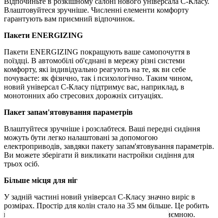
Відпочиньте в розкішному салоні нового універсала C-Класу.
Влаштовуйтеся зручніше. Численні елементи комфорту
гарантують вам приємний відпочинок.
Пакети ENERGIZING
Пакети ENERGIZING покращують ваше самопочуття в
поїздці. В автомобілі об'єднані в мережу різні системи
комфорту, які індивідуально реагують на те, як ви себе
почуваєте: як фізично, так і психологічно. Таким чином,
новий універсал C-Класу підтримує вас, наприклад, в
монотонних або стресових дорожніх ситуаціях.
Пакет запам'ятовування параметрів
Влаштуйтеся зручніше і розслабтеся. Ваші передні сидіння
можуть бути легко налаштовані за допомогою
електроприводів, завдяки пакету запам'ятовування параметрів.
Ви можете зберігати й викликати настройки сидіння для
трьох осіб.
Більше місця для ніг
У задній частині новий універсал C-Класу значно виріс в
розмірах. Простір для колін стало на 35 мм більше. Це робить
кожну поїздку для ваших пасажирів ще більш приємною.